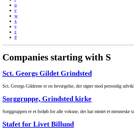
u
v
w
x
y
z
#
Companies starting with S
Sct. Georgs Gildet Grindsted
Sct. Georgs Gilderne er en bevægelse, der sigter mod personlig udvikl
Sorggruppe, Grindsted kirke
Sorggruppen er et forløb for alle voksne, der har mistet et menneske t
Stafet for Livet Billund