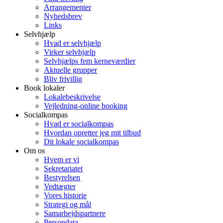
Arrangementer
Nyhedsbrev
Links
Selvhjælp
Hvad er selvhjælp
Virker selvhjælp
Selvhjælps fem kerneværdier
Aktuelle grupper
Bliv frivillig
Book lokaler
Lokalebeskrivelse
Vejledning-online booking
Socialkompas
Hvad er socialkompas
Hvordan opretter jeg mit tilbud
Dit lokale socialkompas
Om os
Hvem er vi
Sekretariatet
Bestyrelsen
Vedtægter
Vores historie
Strategi og mål
Samarbejdspartnere
Persondata