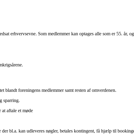
edsat erhvervsevne. Som medlemmer kan optages alle som er 55. år, og s
emkrigsårene.
vitet blandt foreningens medlemmer samt resten af omverdenen.
g sparring.
 at aftale et møde
r der bl.a. kan udleveres nøgler, betales kontingent, få hjælp til booking