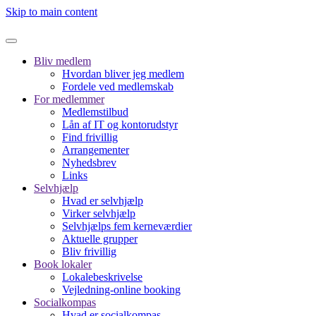
Skip to main content
Bliv medlem
Hvordan bliver jeg medlem
Fordele ved medlemskab
For medlemmer
Medlemstilbud
Lån af IT og kontorudstyr
Find frivillig
Arrangementer
Nyhedsbrev
Links
Selvhjælp
Hvad er selvhjælp
Virker selvhjælp
Selvhjælps fem kerneværdier
Aktuelle grupper
Bliv frivillig
Book lokaler
Lokalebeskrivelse
Vejledning-online booking
Socialkompas
Hvad er socialkompas