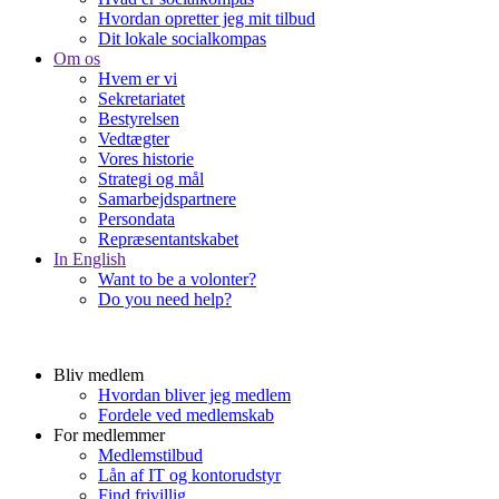
Hvordan opretter jeg mit tilbud
Dit lokale socialkompas
Om os
Hvem er vi
Sekretariatet
Bestyrelsen
Vedtægter
Vores historie
Strategi og mål
Samarbejdspartnere
Persondata
Repræsentantskabet
In English
Want to be a volonter?
Do you need help?
Bliv medlem
Hvordan bliver jeg medlem
Fordele ved medlemskab
For medlemmer
Medlemstilbud
Lån af IT og kontorudstyr
Find frivillig