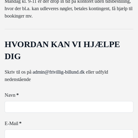
Mandag kl. 9-11 er der drop in tid på kontoret uden tidsbestilling,
hvor der bl.a. kan udleveres nøgler, betales kontingent, få hjælp til
bookinger mv.
HVORDAN KAN VI HJÆLPE
DIG
Skriv til os på
admin@frivillig-billund.dk
eller udfyld
nedenstående
Navn
*
E-Mail
*