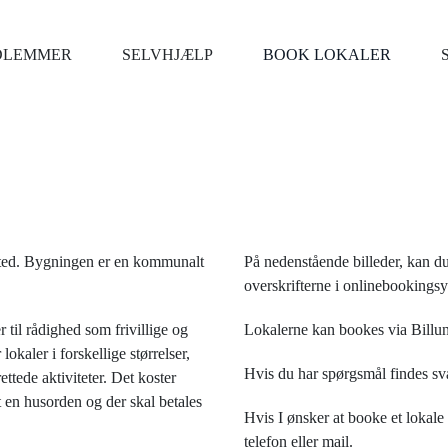
DLEMMER
SELVHJÆLP
BOOK LOKALER
dsted. Bygningen er en kommunalt
På nedenstående billeder, kan du 
overskrifterne i onlinebookingsy
er til rådighed som frivillige og
Lokalerne kan bookes via Bil
okaler i forskellige størrelser,
Hvis du har spørgsmål findes s
ttede aktiviteter. Det koster
 en husorden og der skal betales
Hvis I ønsker at booke et lokale 
telefon eller mail.