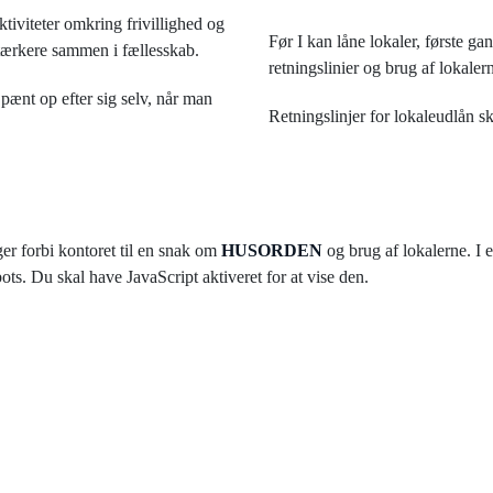
ktiviteter omkring frivillighed og
Før I kan låne lokaler, første ga
 stærkere sammen i fællesskab.
retningslinier og brug af lokaler
pænt op efter sig selv, når man
Retningslinjer for lokaleudlån s
gger forbi kontoret til en snak om
HUSORDEN
og brug af lokalerne. I 
s. Du skal have JavaScript aktiveret for at vise den.