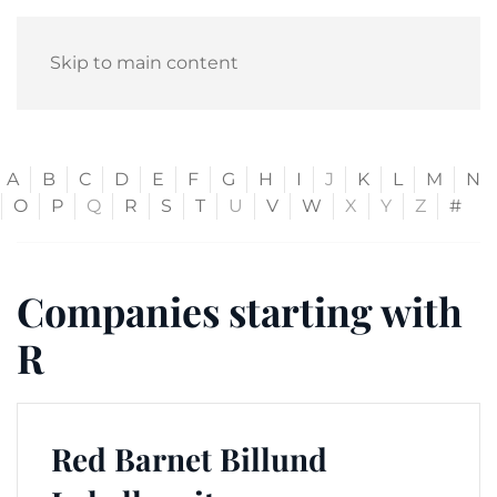
Skip to main content
A
B
C
D
E
F
G
H
I
J
K
L
M
N
O
P
Q
R
S
T
U
V
W
X
Y
Z
#
Companies starting with
R
Red Barnet Billund